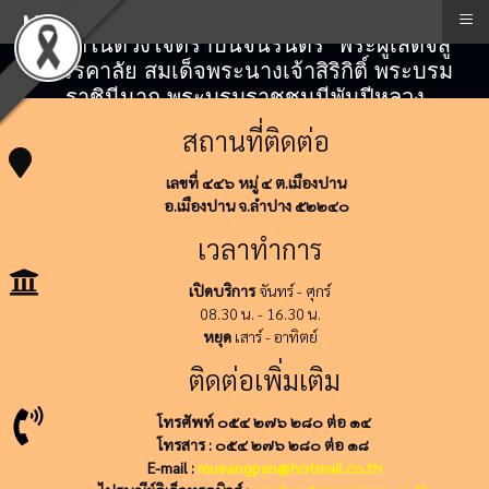
≡
Menu
"สถิตในดวงใจตราบนิจนิรันดร์" พระผู้เสด็จสู่
สวรรคาลัย สมเด็จพระนางเจ้าสิริกิติ์ พระบรม
ราชินีนาถ พระบรมราชชนนีพันปีหลวง
สถานที่ติดต่อ
เลขที่ ๔๔๖ หมู่ ๔ ต.เมืองปาน
อ.เมืองปาน จ.ลำปาง ๕๒๒๔๐
เวลาทำการ
เปิดบริการ
จันทร์ - ศุกร์
08.30 น. - 16.30 น.
หยุด
เสาร์ - อาทิตย์
ติดต่อเพิ่มเติม
โทรศัพท์ ๐๕๔ ๒๗๖ ๒๘๐ ต่อ ๑๔
โทรสาร : ๐๕๔ ๒๗๖ ๒๘๐ ต่อ ๑๘
E-mail :
mueangpan@hotmail.co.th