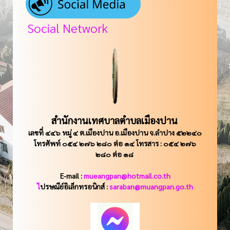
Social Network
สำนักงานเทศบาลตำบลเมืองปาน
เลขที่ ๔๔๖ หมู่ ๔ ต.เมืองปาน อ.เมืองปาน จ.ลำปาง ๕๒๒๔๐
โทรศัพท์ ๐๕๔ ๒๗๖ ๒๘๐ ต่อ ๑๔ โทรสาร : ๐๕๔ ๒๗๖
๒๘๐ ต่อ ๑๘
E-mail :
mueangpan@hotmail.co.th
ไ
ปรษณีย์อิเล็กทรอนิกส์ :
saraban@muangpan.go.th