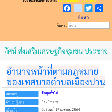
ไปรษณีย์อิเล็กทรอนิกส์ :
saraban@muangpan.go.th
Facebook
youtube
Twitt
Sh
ค้นหา
ค้นหา...
ยทัศน์ ส่งเสริมเศรษฐกิจชุมชน ประชาชนม
อำนาจหน้าที่ตามกฎหมาย
ของเทศบาลตำบลเมืองปาน
ข้อมูลทั่วไป
หมวดหมู่
4734 views
จำนวนผู้เข้าชม
วันจันทร์, 19 เมษายน 2564
สร้างเมื่อ