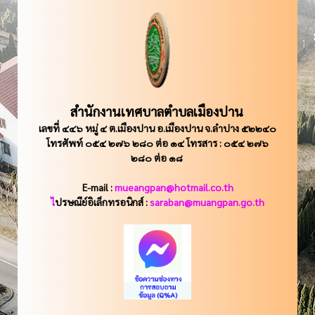
สำนักงานเทศบาลตำบลเมืองปาน
เลขที่ ๔๔๖ หมู่ ๔ ต.เมืองปาน อ.เมืองปาน จ.ลำปาง ๕๒๒๔๐
โทรศัพท์ ๐๕๔ ๒๗๖ ๒๘๐ ต่อ ๑๔ โทรสาร : ๐๕๔ ๒๗๖
๒๘๐ ต่อ ๑๘
E-mail :
mueangpan@hotmail.co.th
ไ
ปรษณีย์อิเล็กทรอนิกส์ :
saraban@muangpan.go.th