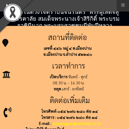
≡
Menu
"สถิตในดวงใจตราบนิจนิรันดร์" พระผู้เสด็จสู่
สวรรคาลัย สมเด็จพระนางเจ้าสิริกิติ์ พระบรม
ราชินีนาถ พระบรมราชชนนีพันปีหลวง
สถานที่ติดต่อ
เลขที่ ๔๔๖ หมู่ ๔ ต.เมืองปาน
อ.เมืองปาน จ.ลำปาง ๕๒๒๔๐
เวลาทำการ
เปิดบริการ
จันทร์ - ศุกร์
08.30 น. - 16.30 น.
หยุด
เสาร์ - อาทิตย์
ติดต่อเพิ่มเติม
โทรศัพท์ ๐๕๔ ๒๗๖ ๒๘๐ ต่อ ๑๔
โทรสาร : ๐๕๔ ๒๗๖ ๒๘๐ ต่อ ๑๘
E-mail :
mueangpan@hotmail.co.th