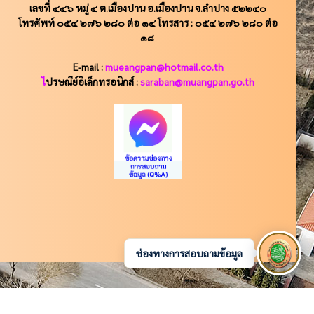
เลขที่ ๔๔๖ หมู่ ๔ ต.เมืองปาน อ.เมืองปาน จ.ลำปาง ๕๒๒๔๐
โทรศัพท์ ๐๕๔ ๒๗๖ ๒๘๐ ต่อ ๑๔ โทรสาร : ๐๕๔ ๒๗๖ ๒๘๐ ต่อ
๑๘
E-mail :
mueangpan@hotmail.co.th
ไ
ปรษณีย์อิเล็กทรอนิกส์ :
saraban@muangpan.go.th
ช่องทางการสอบถามข้อมูล