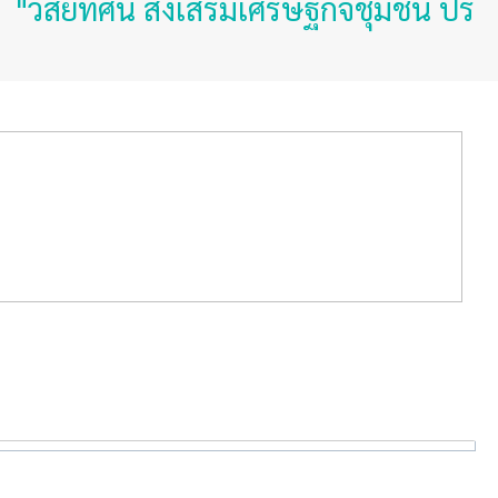
ิสัยทัศน์ ส่งเสริมเศรษฐกิจชุมชน ประช