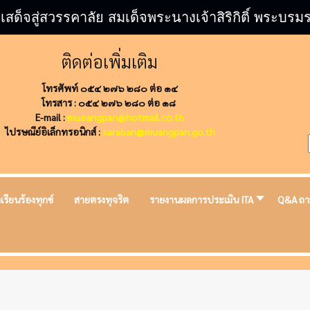
้เสด็จสู่สวรรคาลัย สมเด็จพระนางเจ้าสิริกิติ์ พระ
ติดต่อเพิ่มเติม
โทรศัพท์ ๐๕๔ ๒๗๖ ๒๘๐ ต่อ ๑๔
โทรสาร : ๐๕๔ ๒๗๖ ๒๘๐ ต่อ ๑๘
E-mail :
mueangpan@hotmail.co.th
ไปรษณีย์อิเล็กทรอนิกส์ :
saraban@muangpan.go.th
งเรียนร้องทุกข์
สายตรงทุจริต
รายงานผลการประเมิน ITA
Q&A ถา