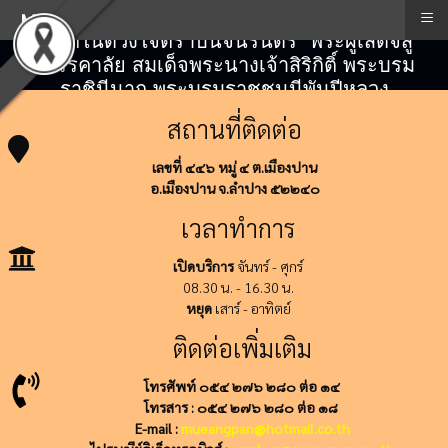
≡
Menu
"สถิตในดวงใจตราบนิจนิรันดร์" พระผู้เสด็จสู่
สวรรคาลัย สมเด็จพระนางเจ้าสิริกิติ์ พระบรม
ราชินีนาถ พระบรมราชชนนีพันปีหลวง
สถานที่ติดต่อ
เลขที่ ๔๔๖ หมู่ ๔ ต.เมืองปาน
อ.เมืองปาน จ.ลำปาง ๕๒๒๔๐
เวลาทำการ
เปิดบริการ
จันทร์ - ศุกร์
08.30 น. - 16.30 น.
หยุด
เสาร์ - อาทิตย์
ติดต่อเพิ่มเติม
โทรศัพท์ ๐๕๔ ๒๗๖ ๒๘๐ ต่อ ๑๔
โทรสาร : ๐๕๔ ๒๗๖ ๒๘๐ ต่อ ๑๘
E-mail :
mueangpan@hotmail.co.th