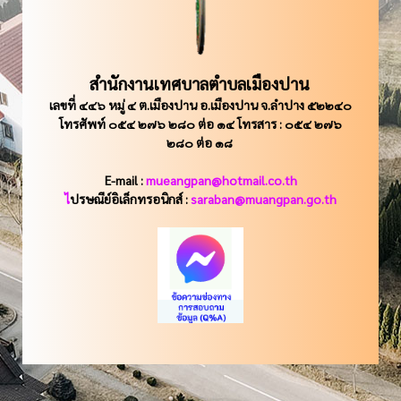
สำนักงานเทศบาลตำบลเมืองปาน
เลขที่ ๔๔๖ หมู่ ๔ ต.เมืองปาน อ.เมืองปาน จ.ลำปาง ๕๒๒๔๐
โทรศัพท์ ๐๕๔ ๒๗๖ ๒๘๐ ต่อ ๑๔ โทรสาร : ๐๕๔ ๒๗๖
๒๘๐ ต่อ ๑๘
E-mail :
mueangpan@hotmail.co.th
ไ
ปรษณีย์อิเล็กทรอนิกส์ :
saraban@muangpan.go.th