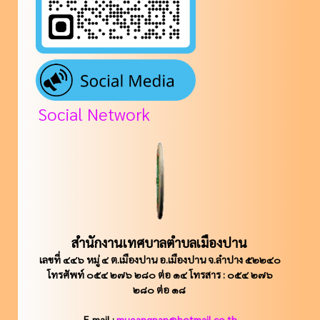
Social Network
สำนักงานเทศบาลตำบลเมืองปาน
เลขที่ ๔๔๖ หมู่ ๔ ต.เมืองปาน อ.เมืองปาน จ.ลำปาง ๕๒๒๔๐
โทรศัพท์ ๐๕๔ ๒๗๖ ๒๘๐ ต่อ ๑๔ โทรสาร : ๐๕๔ ๒๗๖
๒๘๐ ต่อ ๑๘
E-mail :
mueangpan@hotmail.co.th