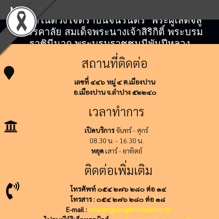
Menu
"สถิตในดวงใจตราบนิจนิรันดร์" พระผู้เสด็จสู่
สวรรคาลัย สมเด็จพระนางเจ้าสิริกิติ์ พระบรม
ราชินีนาถ พระบรมราชชนนีพันปีหลวง
สถานที่ติดต่อ
เลขที่ ๔๔๖ หมู่ ๔ ต.เมืองปาน
อ.เมืองปาน จ.ลำปาง ๕๒๒๔๐
เวลาทำการ
เปิดบริการ
จันทร์ - ศุกร์
08.30 น. - 16.30 น.
หยุด
เสาร์ - อาทิตย์
ติดต่อเพิ่มเติม
โทรศัพท์ ๐๕๔ ๒๗๖ ๒๘๐ ต่อ ๑๔
โทรสาร : ๐๕๔ ๒๗๖ ๒๘๐ ต่อ ๑๘
E-mail :
mueangpan@hotmail.co.th