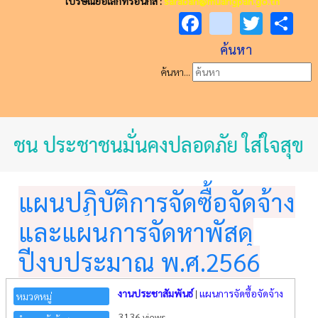
ไปรษณีย์อิเล็กทรอนิกส์ :
saraban@muangpan.go.th
Facebook
youtube
Twitt
Sh
ค้นหา
ค้นหา...
ชุมชน ประชาชนมั่นคงปลอดภัย ใส่ใจสุขภา
แผนปฏิบัติการจัดซื้อจัดจ้าง
และแผนการจัดหาพัสดุ
ปีงบประมาณ พ.ศ.2566
งานประชาสัมพันธ์
|
แผนการจัดซื้อจัดจ้าง
หมวดหมู่
3136 views