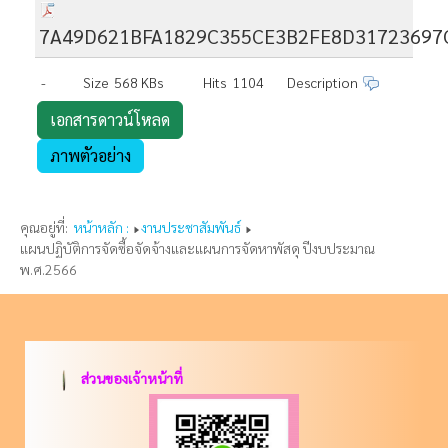
7A49D621BFA1829C355CE3B2FE8D31723697C
-
Size
568 KBs
Hits
1104
Description
เอกสารดาวน์โหลด
ภาพตัวอย่าง
คุณอยู่ที่:
หน้าหลัก :
งานประชาสัมพันธ์
แผนปฏิบัติการจัดซื้อจัดจ้างและแผนการจัดหาพัสดุ ปีงบประมาณ
พ.ศ.2566
ส่วนของเจ้าหน้าที่