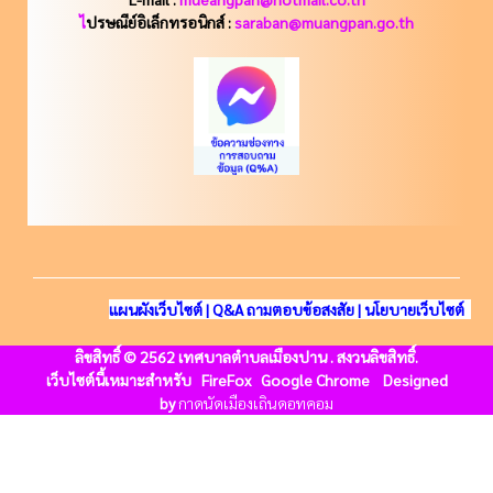
ไ
ปรษณีย์อิเล็กทรอนิกส์ :
saraban@muangpan.go.th
แผนผังเว็บไซต์
|
Q&A ถามตอบข้อสงสัย
|
นโยบายเว็บไซต์
ลิขสิทธิ์ © 2562 เทศบาลตำบลเมืองปาน . สงวนลิขสิทธิ์.
เว็บไซต์นี้เหมาะสำหรับ FireFox Google Chrome
Designed
by
กาดนัดเมืองเถินดอทคอม