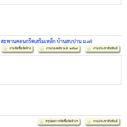
ง สะพานคอนกรีตเสริมเหล็ก บ้านสบปาน ม.๗)
งานจัดซื้อจัดจ้าง
งานกองคลัง พ.ศ. ๒๕๖๙
งานประชาสัมพันธ์
สรุปผลการจัดซื้อจัดจ้างฯ
งานประชาสัมพันธ์