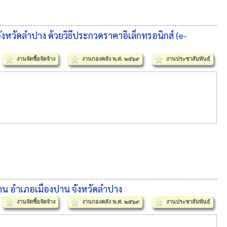
วัดลําปาง ด้วยวิธีประกวดราคาอิเล็กทรอนิกส์ (e-
งานจัดซื้อจัดจ้าง
งานกองคลัง พ.ศ. ๒๕๖๙
งานประชาสัมพันธ์
าน อำเภอเมืองปาน จังหวัดลำปาง
งานจัดซื้อจัดจ้าง
งานกองคลัง พ.ศ. ๒๕๖๙
งานประชาสัมพันธ์