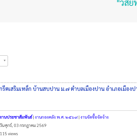
"วิสัยทัศน์
สริมเหล็ก บ้านสบปาน ม.๗ ตําบลเมืองปาน อําเภอเมืองปาน จ
งานประชาสัมพันธ์
|
งานกองคลัง พ.ศ. ๒๕๖๙
|
งานจัดซื้อจัดจ้าง
วันศุกร์, 03 กรกฎาคม 2569
115 views