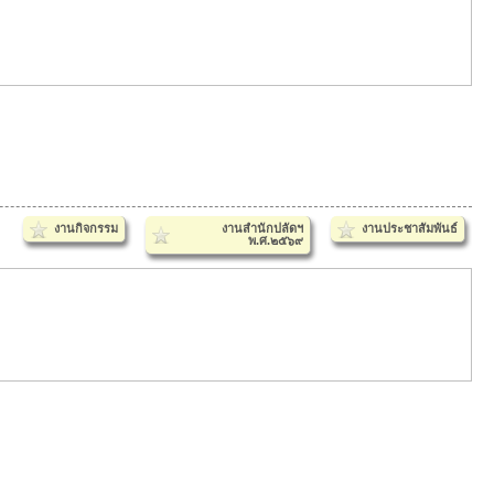
งานกิจกรรม
งานสำนักปลัดฯ
งานประชาสัมพันธ์
พ.ศ.๒๕๖๙