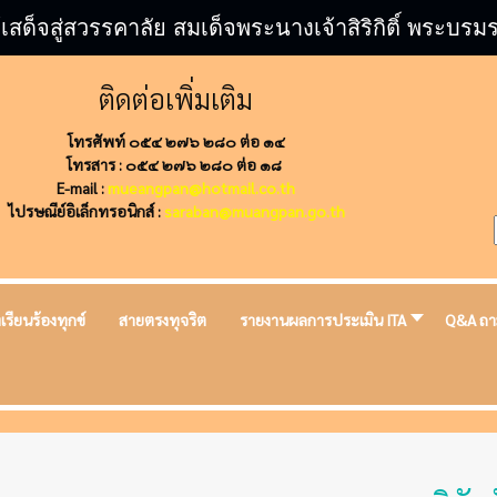
้เสด็จสู่สวรรคาลัย สมเด็จพระนางเจ้าสิริกิติ์ พระ
ติดต่อเพิ่มเติม
โทรศัพท์ ๐๕๔ ๒๗๖ ๒๘๐ ต่อ ๑๔
โทรสาร : ๐๕๔ ๒๗๖ ๒๘๐ ต่อ ๑๘
E-mail :
mueangpan@hotmail.co.th
ไปรษณีย์อิเล็กทรอนิกส์ :
saraban@muangpan.go.th
งเรียนร้องทุกข์
สายตรงทุจริต
รายงานผลการประเมิน ITA
Q&A ถา