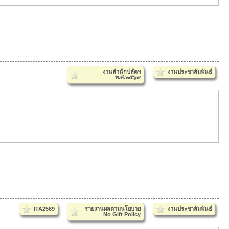
งานสำนักปลัดฯ
งานประชาสัมพันธ์
พ.ศ.๒๕๖๙
ITA2569
รายงานผลตามนโยบาย
งานประชาสัมพันธ์
No Gift Policy