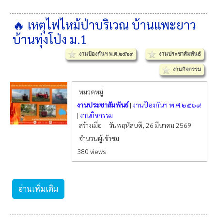
🔥 เหตุไฟไหม้ป่าบริเวณ บ้านแพะยาว
บ้านทุ่งโป่ง ม.1
งานป้องกันฯ พ.ศ.๒๕๖๙
งานประชาสัมพันธ์
งานกิจกรรม
หมวดหมู่
งานประชาสัมพันธ์
|
งานป้องกันฯ พ.ศ.๒๕๖๙
|
งานกิจกรรม
สร้างเมื่อ
วันพฤหัสบดี, 26 มีนาคม 2569
จำนวนผู้เข้าชม
380 views
อ่านเพิ่มเติม