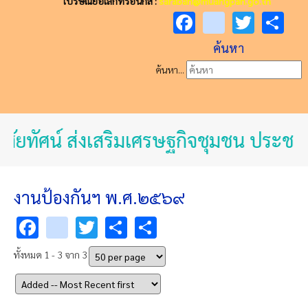
ไปรษณีย์อิเล็กทรอนิกส์ :
saraban@muangpan.go.th
Facebook
youtube
Twitt
Sh
ค้นหา
ค้นหา...
สัยทัศน์ ส่งเสริมเศรษฐกิจชุมชน ประชาช
งานป้องกันฯ พ.ศ.๒๕๖๙
Facebook
youtube
Twitter
Share
Share
ทั้งหมด 1 - 3 จาก 3