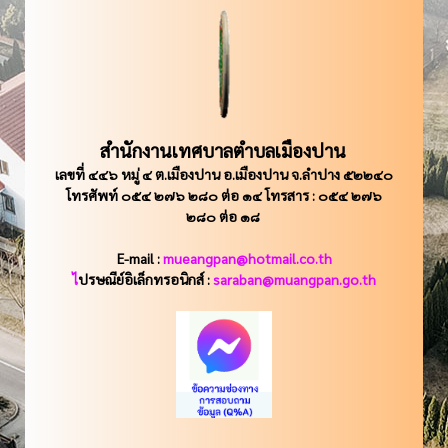
สำนักงานเทศบาลตำบลเมืองปาน
เลขที่ ๔๔๖ หมู่ ๔ ต.เมืองปาน อ.เมืองปาน จ.ลำปาง ๕๒๒๔๐
โทรศัพท์ ๐๕๔ ๒๗๖ ๒๘๐ ต่อ ๑๔ โทรสาร : ๐๕๔ ๒๗๖
๒๘๐ ต่อ ๑๘
E-mail :
mueangpan@hotmail.co.th
ไ
ปรษณีย์อิเล็กทรอนิกส์ :
saraban@muangpan.go.th