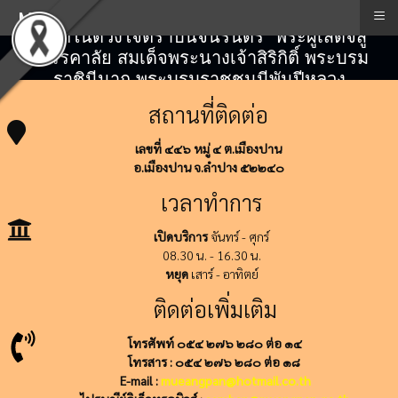
≡
Menu
"สถิตในดวงใจตราบนิจนิรันดร์" พระผู้เสด็จสู่
สวรรคาลัย สมเด็จพระนางเจ้าสิริกิติ์ พระบรม
ราชินีนาถ พระบรมราชชนนีพันปีหลวง
สถานที่ติดต่อ
เลขที่ ๔๔๖ หมู่ ๔ ต.เมืองปาน
อ.เมืองปาน จ.ลำปาง ๕๒๒๔๐
เวลาทำการ
เปิดบริการ
จันทร์ - ศุกร์
08.30 น. - 16.30 น.
หยุด
เสาร์ - อาทิตย์
ติดต่อเพิ่มเติม
โทรศัพท์ ๐๕๔ ๒๗๖ ๒๘๐ ต่อ ๑๔
โทรสาร : ๐๕๔ ๒๗๖ ๒๘๐ ต่อ ๑๘
E-mail :
mueangpan@hotmail.co.th