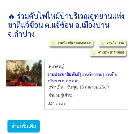
🔥 ร่วมดับไฟไหม้ป่าบริเวณอุทยานแห่ง
ชาติแจ้ซ้อน ต.แจ้ซ้อน อ.เมืองปาน
จ.ลำปาง
งานป้องกันฯ พ.ศ.๒๕๖๙
งานกิจกรรม
งานประชาสัมพันธ์
หมวดหมู่
งานประชาสัมพันธ์
|
งานกิจกรรม
|
งานป้อ
งกันฯ พ.ศ.๒๕๖๙
สร้างเมื่อ
วันพุธ, 15 เมษายน 2569
จำนวนผู้เข้าชม
324 views
อ่านเพิ่มเติม