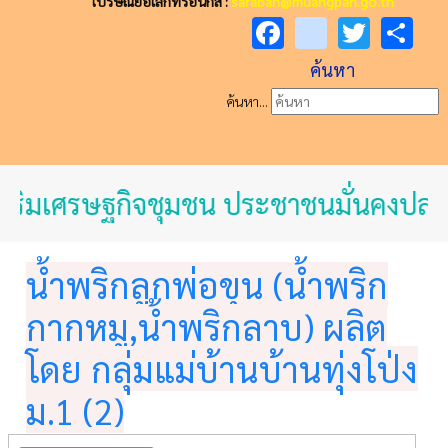
ไปรษณีย์อิเล็กทรอนิกส์ :
saraban@muangpan.go.th
Facebook
youtube
Twitt
Sh
ค้นหา
ค้นหา...
ิมเศรษฐกิจชุมชน ประชาชนมั่นคงปลอดภัย 
น้ำพริกลูกพ่อขุน (น้ำพริก
กากหมู,น้ำพริกลาบ) ผลิต
โดย กลุ่มแม่บ้านบ้านทุ่งโป่ง
ม.1 (2)