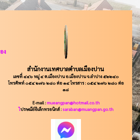
ือง
สำนักงานเทศบาลตำบลเมืองปาน
เลขที่ ๔๔๖ หมู่ ๔ ต.เมืองปาน อ.เมืองปาน จ.ลำปาง ๕๒๒๔๐
โทรศัพท์ ๐๕๔ ๒๗๖ ๒๘๐ ต่อ ๑๔ โทรสาร : ๐๕๔ ๒๗๖ ๒๘๐ ต่อ
๑๘
E-mail :
mueangpan@hotmail.co.th
ไ
ปรษณีย์อิเล็กทรอนิกส์ :
saraban@muangpan.go.th