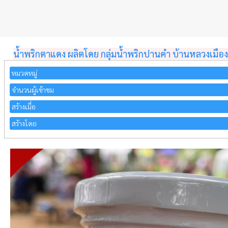
น้ำพริกตาแดง ผลิตโดย กลุ่มน้ำพริกปานคำ บ้านหลวงเมือ
หมวดหมู่
จำนวนผู้เข้าชม
สร้างเมื่อ
สร้างโดย