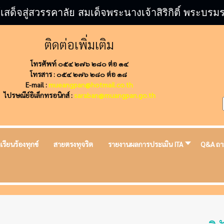
้เสด็จสู่สวรรคาลัย สมเด็จพระนางเจ้าสิริกิติ์ พระ
ติดต่อเพิ่มเติม
โทรศัพท์ ๐๕๔ ๒๗๖ ๒๘๐ ต่อ ๑๔
โทรสาร : ๐๕๔ ๒๗๖ ๒๘๐ ต่อ ๑๘
E-mail :
mueangpan@hotmail.co.th
ไปรษณีย์อิเล็กทรอนิกส์ :
saraban@muangpan.go.th
งเรียนร้องทุกข์
สายตรงทุจริต
รายงานผลการประเมิน ITA
Q&A ถา