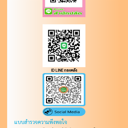
ID LINE กองคลัง
แบบสำรวจความพึงพอใจ