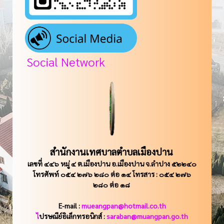
Social Network
สำนักงานเทศบาลตำบลเมืองปาน
เลขที่ ๔๔๖ หมู่ ๔ ต.เมืองปาน อ.เมืองปาน จ.ลำปาง ๕๒๒๔๐
โทรศัพท์ ๐๕๔ ๒๗๖ ๒๘๐ ต่อ ๑๔ โทรสาร : ๐๕๔ ๒๗๖
๒๘๐ ต่อ ๑๘
E-mail :
mueangpan@hotmail.co.th
ไ
ปรษณีย์อิเล็กทรอนิกส์ :
saraban@muangpan.go.th