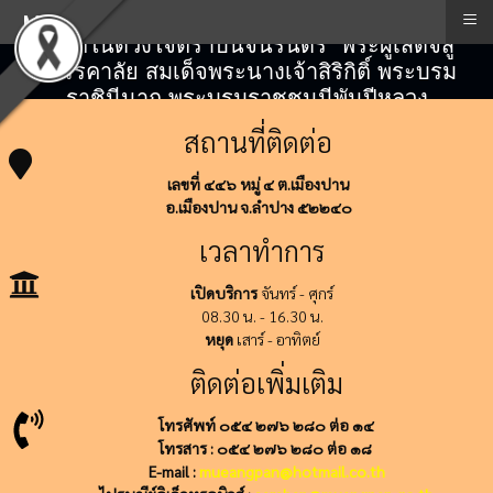
≡
Menu
"สถิตในดวงใจตราบนิจนิรันดร์" พระผู้เสด็จสู่
สวรรคาลัย สมเด็จพระนางเจ้าสิริกิติ์ พระบรม
ราชินีนาถ พระบรมราชชนนีพันปีหลวง
สถานที่ติดต่อ
เลขที่ ๔๔๖ หมู่ ๔ ต.เมืองปาน
อ.เมืองปาน จ.ลำปาง ๕๒๒๔๐
เวลาทำการ
เปิดบริการ
จันทร์ - ศุกร์
08.30 น. - 16.30 น.
หยุด
เสาร์ - อาทิตย์
ติดต่อเพิ่มเติม
โทรศัพท์ ๐๕๔ ๒๗๖ ๒๘๐ ต่อ ๑๔
โทรสาร : ๐๕๔ ๒๗๖ ๒๘๐ ต่อ ๑๘
E-mail :
mueangpan@hotmail.co.th