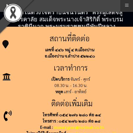
≡
Menu
"สถิตในดวงใจตราบนิจนิรันดร์" พระผู้เสด็จสู่
สวรรคาลัย สมเด็จพระนางเจ้าสิริกิติ์ พระบรม
ราชินีนาถ พระบรมราชชนนีพันปีหลวง
สถานที่ติดต่อ
เลขที่ ๔๔๖ หมู่ ๔ ต.เมืองปาน
อ.เมืองปาน จ.ลำปาง ๕๒๒๔๐
เวลาทำการ
เปิดบริการ
จันทร์ - ศุกร์
08.30 น. - 16.30 น.
หยุด
เสาร์ - อาทิตย์
ติดต่อเพิ่มเติม
โทรศัพท์ ๐๕๔ ๒๗๖ ๒๘๐ ต่อ ๑๔
โทรสาร : ๐๕๔ ๒๗๖ ๒๘๐ ต่อ ๑๘
E-mail :
mueangpan@hotmail.co.th