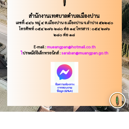
สำนักงานเทศบาลตำบลเมืองปาน
เลขที่ ๔๔๖ หมู่ ๔ ต.เมืองปาน อ.เมืองปาน จ.ลำปาง ๕๒๒๔๐
โทรศัพท์ ๐๕๔ ๒๗๖ ๒๘๐ ต่อ ๑๔ โทรสาร : ๐๕๔ ๒๗๖
๒๘๐ ต่อ ๑๘
E-mail :
mueangpan@hotmail.co.th
ไ
ปรษณีย์อิเล็กทรอนิกส์ :
saraban@muangpan.go.th
แผนผังเว็บไซต์
|
Q&A ถามตอบข้อสงสัย
|
นโยบายเว็บไซต์