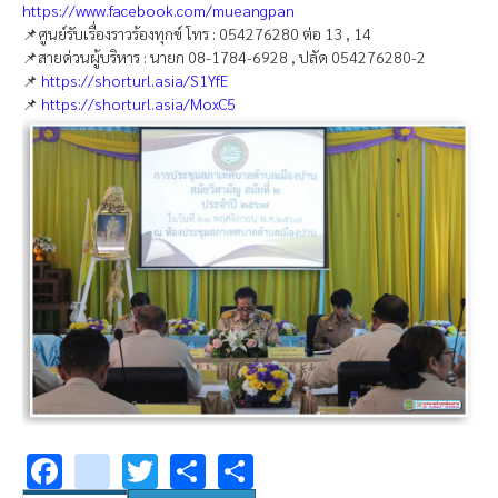
https://www.facebook.com/mueangpan
📌ศูนย์รับเรื่องราวร้องทุกข์ โทร : 054276280 ต่อ 13 , 14
📌สายด่วนผู้บริหาร : นายก 08-1784-6928 , ปลัด 054276280-2
📌
https://shorturl.asia/S1YfE
📌
https://shorturl.asia/MoxC5
Facebook
youtube
Twitter
Share
Share