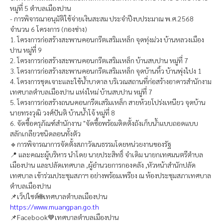
หมู่ที่ 5 ตำบลเมืองปาน
- การพิจารณาอนุมัติใช้จ่ายเงินสะสม ประจำปีงบประมาณ พ.ศ.2568
จำนวน 6 โครงการ (กองช่าง)
1. โครงการก่อสร้างสะพานคอนกรีตเสริมเหล็ก จุดทุ่งม่วง บ้านหลวงเมือง
ปาน หมู่ที่ 9
2. โครงการก่อสร้างสะพานคอนกรีตเสริมเหล็ก บ้านสบปาน หมู่ที่ 7
3. โครงการก่อสร้างสะพานคอนกรีตเสริมเหล็ก จุดบ้านหิ้ว บ้านพุ่งไปง 1
4. โครงการชุดเจาะและใช้น้ำบาดาล บริเวณสถานที่ก่อสร้างอาคารสำนักงาม
เทศบาลตำบลเมืองปาน แห่งใหม่ บ้านสบปาน หมู่ที่ 7
5. โครงการก่อสร้างถนนคอนกรีตเสริมเหล็ก สายห้วยโปร่งเหนียว จุดบ้าน
นายทรงวุฒิ วงศ์ปันติ บ้านน้ำโจ้ หมู่ที่ 8
6. จัดซื้อครุภัณฑ์สำนักงาน "จัดซื้อพร้อมติดตั้งถังเก็บน้ำแบบถอดแบบ
สลักเกลียวชนิดลอนทั้งตัว
🔹การพิจารณาการจัดตั้งสภาวัฒนธรรมโดยหน่วยงานของรัฐ
📍 และคณะผู้บริหาร นำโดย นายประสิทธิ์ จำเดิม นายกเทศมนตรีตำบล
เมืองปาน และปลัดเทศบาล ,ผู้อำนวยการกองคลัง ,หัวหน้าสำนักปลัด
เทศบาล เข้าร่วมประชุมสภาฯ อย่างพร้อมเพรียง ณ ห้องประชุมสภาเทศบาล
ตำบลเมืองปาน
📌เว็ปไซต์🌐เทศบาลตำบลเมืองปาน
https://www.muangpan.go.th
📌Facebook💙เทศบาลตำบลเมืองปาน