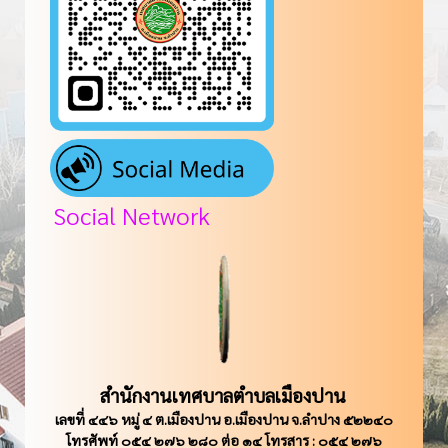
Social Network
สำนักงานเทศบาลตำบลเมืองปาน
เลขที่ ๔๔๖ หมู่ ๔ ต.เมืองปาน อ.เมืองปาน จ.ลำปาง ๕๒๒๔๐
โทรศัพท์ ๐๕๔ ๒๗๖ ๒๘๐ ต่อ ๑๔ โทรสาร : ๐๕๔ ๒๗๖