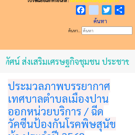
ไปรษณีย์อิเล็กทรอนิกส์ :
saraban@muangpan.go.th
Facebook
youtube
Twitt
Sh
ค้นหา
ค้นหา...
ทัศน์ ส่งเสริมเศรษฐกิจชุมชน ประชาชนม
ประมวลภาพบรรยากาศ
เทศบาลตำบลเมืองปาน
ออกหน่วยบริการ / ฉีด
วัคซีนป้องกันโรคพิษสุนัข