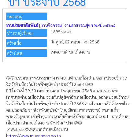
บ้า ประจำปี 2568
หมวดหมู่
งานประชาสัมพันธ์
|
งานกิจกรรม
|
งานสาธารณสุขฯ พ.ศ. ๒๕๖๘
1895 views
จำนวนผู้เข้าชม
วันศุกร์, 02 พฤษภาคม 2568
สร้างเมื่อ
เทศบาลตำบลเมืองปาน
สร้างโดย
🐶🐱 ประมวลภาพบรรยากาศ เทศบาลตำบลเมืองปาน ออกหน่วยบริการ /
ฉีดวัคซีนป้องกันโรคพิษสุนัขบ้า ประจำปี 2568 🐶🐱
👉🏻 ในวันที่ 29,30 เมษายน และ 1 พฤษภาคม 2568 งานสาธารณสุข
เทศบาลตำบลเมืองปาน ร่วมกับปศุสัตว์อำเภอเมืองปาน ออกหน่วยบริการ /
ฉีดวัคซีนป้องกันโรคพิษสุนัขบ้า ประจำปี 2568 ตามโครงการสัตว์ปลอดโรค
คนปลอดภัย จากโรคพิษสุนัขบ้า ในปณิธาน ศาสตราจารย์ ดร.สมเด็จ
พระเจ้าลูกเธอ เจ้าฟ้าจุฬากรณวลัยลักษณ์ อัครราชกุมารี ณ ม.1 - ม.9 ตำบล
เมืองปาน อำเภอเมืองปาน จังหวัดลำปาง 🐶🐱
📌Website🌐เทศบาลตำบลเมืองปาน
https://www.muangpan.go.th