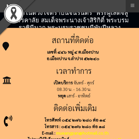
≡
Menu
"สถิตในดวงใจตราบนิจนิรันดร์" พระผู้เสด็จสู่
สวรรคาลัย สมเด็จพระนางเจ้าสิริกิติ์ พระบรม
ราชินีนาถ พระบรมราชชนนีพันปีหลวง
สถานที่ติดต่อ
เลขที่ ๔๔๖ หมู่ ๔ ต.เมืองปาน
อ.เมืองปาน จ.ลำปาง ๕๒๒๔๐
เวลาทำการ
เปิดบริการ
จันทร์ - ศุกร์
08.30 น. - 16.30 น.
หยุด
เสาร์ - อาทิตย์
ติดต่อเพิ่มเติม
โทรศัพท์ ๐๕๔ ๒๗๖ ๒๘๐ ต่อ ๑๔
โทรสาร : ๐๕๔ ๒๗๖ ๒๘๐ ต่อ ๑๘
E-mail :
mueangpan@hotmail.co.th