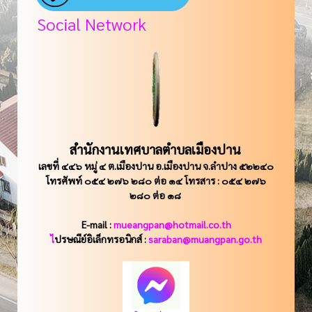
Social Network
สำนักงานเทศบาลตำบลเมืองปาน
เลขที่ ๔๔๖ หมู่ ๔ ต.เมืองปาน อ.เมืองปาน จ.ลำปาง ๕๒๒๔๐
โทรศัพท์ ๐๕๔ ๒๗๖ ๒๘๐ ต่อ ๑๔ โทรสาร : ๐๕๔ ๒๗๖
๒๘๐ ต่อ ๑๘
E-mail :
mueangpan@hotmail.co.th
ไ
ปรษณีย์อิเล็กทรอนิกส์ :
saraban@muangpan.go.th