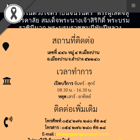
≡
Menu
"สถิตในดวงใจตราบนิจนิรันดร์" พระผู้เสด็จสู่
สวรรคาลัย สมเด็จพระนางเจ้าสิริกิติ์ พระบรม
ราชินีนาถ พระบรมราชชนนีพันปีหลวง
สถานที่ติดต่อ
เลขที่ ๔๔๖ หมู่ ๔ ต.เมืองปาน
อ.เมืองปาน จ.ลำปาง ๕๒๒๔๐
เวลาทำการ
เปิดบริการ
จันทร์ - ศุกร์
08.30 น. - 16.30 น.
หยุด
เสาร์ - อาทิตย์
ติดต่อเพิ่มเติม
โทรศัพท์ ๐๕๔ ๒๗๖ ๒๘๐ ต่อ ๑๔
โทรสาร : ๐๕๔ ๒๗๖ ๒๘๐ ต่อ ๑๘
E-mail :
mueangpan@hotmail.co.th