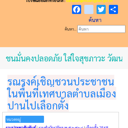
ไปรษณีย์อิเล็กทรอนิกส์ :
saraban@muangpan.go.th
Facebook
youtube
Twitt
Sh
ค้นหา
ค้นหา...
าชนมั่นคงปลอดภัย ใส่ใจสุขภาวะ วัฒนธร
รณรงค์เชิญชวนประชาชน
ในพื้นที่เทศบาลตำบลเมือง
ปานไปเลือกตั้ง
หมวดหมู่
งานประชาสัมพันธ์
|
งานสำนักปลัดฯ พ.ศ.๒๕๖๘
|
เลือกตั้ง 2568