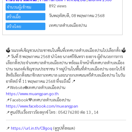
892 views
จำนวนผู้เข้าชม
วันพฤหัสบดี, 08 พฤษภาคม 2568
สร้างเมื่อ
เทศบาลตำบลเมืองปาน
สร้างโดย
🗳 รณรงค์เชิญชวนประชาชนในพื้นที่เทศบาลตำบลเมืองปานไปเลือกตั้ง 🗳
📍 วันที่ 8 พฤษภาคม 2568 นำโดย นางศรีจันทรา องอาจ ผู้อำนวยการการ
เลือกตั้งประจำเทศบาลตำบลเมืองปาน พร้อมเจ้าหน้าที่เทศบาลตำบลเมือง
ปาน รณรงค์เชิญชวนประชาชน 9 หมู่บ้านในพื้นที่ตำบลเมืองปาน ออกไปใช้
สิทธิเลือกตั้งสมาชิกสภาเทศบาล และนายกเทศมนตรีตำบลเมืองปาน ในวัน
อาทิตย์ ที่ 11 พฤษภาคม 2568 ที่จะถึงนี้ 📍
📌Website🌐เทศบาลตำบลเมืองปาน
https://www.muangpan.go.th
📌Facebook💙เทศบาลตำบลเมืองปาน
https://www.facebook.com/mueangpan
📌ศูนย์รับเรื่องราวร้องทุกข์ โทร : 054276280 ต่อ 13 , 14
📌
https://url.in.th/CBgoq
(ดูรูปทั้งหมด)