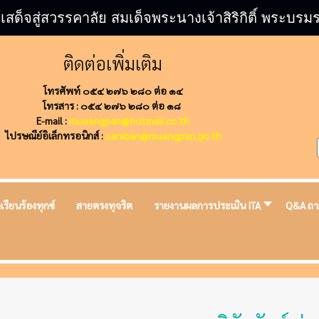
้เสด็จสู่สวรรคาลัย สมเด็จพระนางเจ้าสิริกิติ์ พระ
ติดต่อเพิ่มเติม
โทรศัพท์ ๐๕๔ ๒๗๖ ๒๘๐ ต่อ ๑๔
โทรสาร : ๐๕๔ ๒๗๖ ๒๘๐ ต่อ ๑๘
E-mail :
mueangpan@hotmail.co.th
ไปรษณีย์อิเล็กทรอนิกส์ :
saraban@muangpan.go.th
งเรียนร้องทุกข์
สายตรงทุจริต
รายงานผลการประเมิน ITA
Q&A ถา