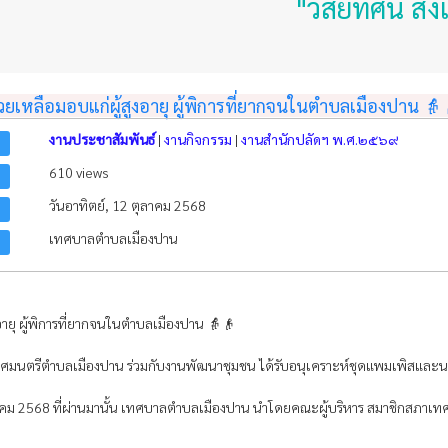
"วิสัยทัศน์ ส่งเส
ยเหลือมอบแก่ผู้สูงอายุ ผู้พิการที่ยากจนในตำบลเมืองปาน 👵
งานประชาสัมพันธ์
|
งานกิจกรรม
|
งานสำนักปลัดฯ พ.ศ.๒๕๖๙
610 views
วันอาทิตย์, 12 ตุลาคม 2568
เทศบาลตำบลเมืองปาน
ายุ ผู้พิการที่ยากจนในตำบลเมืองปาน 👵👴
นตรีตำบลเมืองปาน ร่วมกับงานพัฒนาชุมชน ได้รับอนุเคราะห์ชุดแพมเพิสและนม จาก
ตุลาคม 2568 ที่ผ่านมานั้น เทศบาลตำบลเมืองปาน นำโดยคณะผู้บริหาร สมาชิกสภา