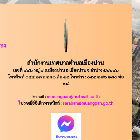
ือง
สำนักงานเทศบาลตำบลเมืองปาน
เลขที่ ๔๔๖ หมู่ ๔ ต.เมืองปาน อ.เมืองปาน จ.ลำปาง ๕๒๒๔๐
โทรศัพท์ ๐๕๔ ๒๗๖ ๒๘๐ ต่อ ๑๔ โทรสาร : ๐๕๔ ๒๗๖ ๒๘๐ ต่อ
๑๘
E-mail :
mueangpan@hotmail.co.th
ไ
ปรษณีย์อิเล็กทรอนิกส์ :
saraban@muangpan.go.th