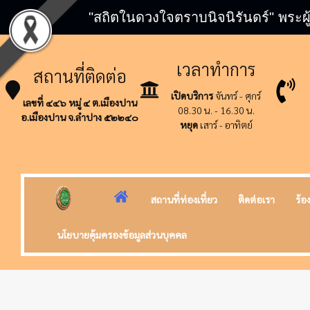
"สถิตในดวงใจตราบนิจนิรันดร์" พระผู
เวลาทำการ
สถานที่ติดต่อ
เปิดบริการ
จันทร์ - ศุกร์
เลขที่ ๔๔๖ หมู่ ๔ ต.เมืองปาน
08.30 น. - 16.30 น.
อ.เมืองปาน จ.ลำปาง ๕๒๒๔๐
หยุด
เสาร์ - อาทิตย์
สถานที่ท่องเที่ยว
ติดต่อเรา
ร้อ
นโยบายคุ้มครองข้อมูลส่วนบุคคล