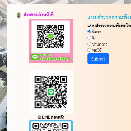
ส่วนของเจ้าหน้าที่
แบบสำรวจความพึง
แบบสำรวจความพึงพอใจกา
ดีมาก
ดี
ปานกลาง
พอใช้
ID LINE กองคลัง