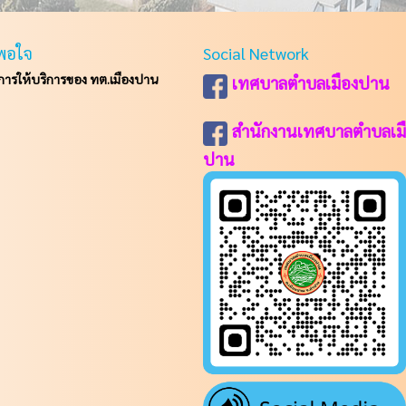
พอใจ
Social Network
รให้บริการของ ทต.เมืองปาน
เทศบาลตำบลเมืองปาน
สำนักงานเทศบาลตำบลเม
ปาน