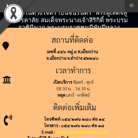
≡
Menu
"สถิตในดวงใจตราบนิจนิรันดร์" พระผู้เสด็จสู่
สวรรคาลัย สมเด็จพระนางเจ้าสิริกิติ์ พระบรม
ราชินีนาถ พระบรมราชชนนีพันปีหลวง
สถานที่ติดต่อ
เลขที่ ๔๔๖ หมู่ ๔ ต.เมืองปาน
อ.เมืองปาน จ.ลำปาง ๕๒๒๔๐
เวลาทำการ
เปิดบริการ
จันทร์ - ศุกร์
08.30 น. - 16.30 น.
หยุด
เสาร์ - อาทิตย์
ติดต่อเพิ่มเติม
โทรศัพท์ ๐๕๔ ๒๗๖ ๒๘๐ ต่อ ๑๔
โทรสาร : ๐๕๔ ๒๗๖ ๒๘๐ ต่อ ๑๘
E-mail :
mueangpan@hotmail.co.th