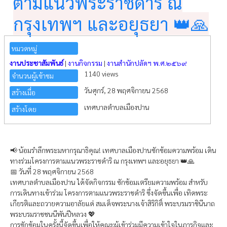
ตามแนวพระราชดำริ ณ
กรุงเทพฯ และอยุธยา 👑🙏
หมวดหมู่
งานประชาสัมพันธ์
|
งานกิจกรรม
|
งานสำนักปลัดฯ พ.ศ.๒๕๖๙
1140 views
จำนวนผู้เข้าชม
วันศุกร์, 28 พฤศจิกายน 2568
สร้างเมื่อ
เทศบาลตำบลเมืองปาน
สร้างโดย
📢 น้อมรำลึกพระมหากรุณาธิคุณ! เทศบาลเมืองปานซักซ้อมความพร้อม เดิน
ทางร่วมโครงการตามแนวพระราชดำริ ณ กรุงเทพฯ และอยุธยา 👑🙏
📅 วันที่ 28 พฤศจิกายน 2568
เทศบาลตำบลเมืองปาน ได้จัดกิจกรรม ซักซ้อมเตรียมความพร้อม สำหรับ
การเดินทางเข้าร่วม โครงการตามแนวพระราชดำริ ซึ่งจัดขึ้นเพื่อ เทิดพระ
เกียรติและถวายความอาลัยแด่ สมเด็จพระนางเจ้าสิริกิติ์ พระบรมราชินีนาถ
พระบรมราชชนนีพันปีหลวง 💖
การซักซ้อมในครั้งนี้จัดขึ้นเพื่อให้คณะผู้เข้าร่วมมีความเข้าใจในภารกิจและ