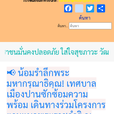
ไปรษณีย์อิเล็กทรอนิกส์ :
saraban@muangpan.go.th
Facebook
youtube
Twitt
Sh
ค้นหา
ค้นหา...
ชาชนมั่นคงปลอดภัย ใส่ใจสุขภาวะ วัฒนธ
📢 น้อมรำลึกพระ
มหากรุณาธิคุณ! เทศบาล
เมืองปานซักซ้อมความ
พร้อม เดินทางร่วมโครงการ