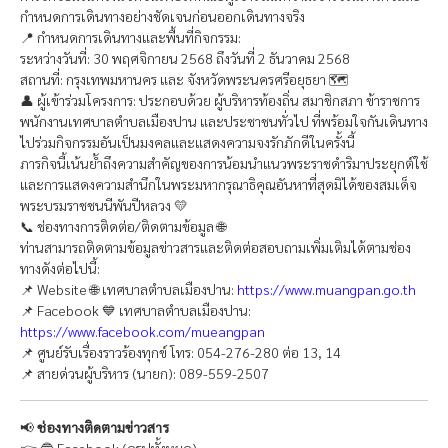
กำหนดการเดินทางอย่างชัดเจนก่อนออกเดินทางจริง
📍 กำหนดการเดินทางและพื้นที่กิจกรรม:
ระหว่างวันที่: 30 พฤศจิกายน 2568 ถึงวันที่ 2 ธันวาคม 2568
สถานที่: กรุงเทพมหานคร และ จังหวัดพระนครศรีอยุธยา 🗺️
👤 ผู้เข้าร่วมโครงการ: ประกอบด้วย ผู้บริหารท้องถิ่น สมาชิกสภา ข้าราชการ
พนักงานเทศบาลตำบลเมืองปาน และประชาชนทั่วไป ที่พร้อมใจกันเดินทาง
ไปร่วมกิจกรรมอันเป็นมงคลและแสดงความจงรักภักดีในครั้งนี้
ภารกิจนี้เน้นย้ำถึงความสำคัญของการน้อมนำแนวพระราชดำริมาประยุกต์ใช้
และการแสดงความสำนึกในพระมหากรุณาธิคุณอันหาที่สุดมิได้ของสมเด็จ
พระบรมราชชนนีพันปีหลวง 💛
📞 ช่องทางการติดต่อ/ติดตามข้อมูล 🌐
ท่านสามารถติดตามข้อมูลข่าวสารและติดต่อสอบถามเพิ่มเติมได้ตามช่อง
ทางดังต่อไปนี้:
📌 Website 🌐 เทศบาลตำบลเมืองปาน:
https://www.muangpan.go.th
📌 Facebook 💙 เทศบาลตำบลเมืองปาน:
https://www.facebook.com/mueangpan
📌 ศูนย์รับเรื่องราวร้องทุกข์ โทร: 054-276-280 ต่อ 13, 14
📌 สายด่วนผู้บริหาร (นายก): 089-559-2507
📢
ช่องทางติดตามข่าวสาร
👉 🔵 Facebook (ดูรูปทั้งหมด)