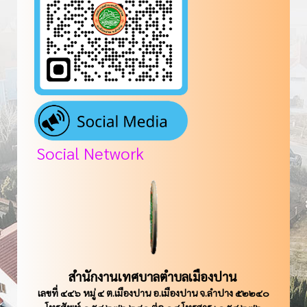
Social Network
สำนักงานเทศบาลตำบลเมืองปาน
เลขที่ ๔๔๖ หมู่ ๔ ต.เมืองปาน อ.เมืองปาน จ.ลำปาง ๕๒๒๔๐
โทรศัพท์ ๐๕๔ ๒๗๖ ๒๘๐ ต่อ ๑๔ โทรสาร : ๐๕๔ ๒๗๖