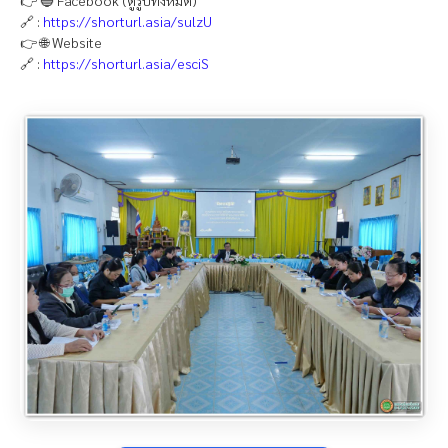
🔗 :
https://shorturl.asia/sulzU
👉 🌐 Website
🔗 :
https://shorturl.asia/esciS