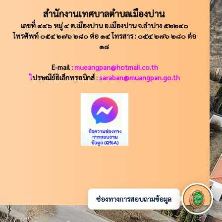
สำนักงานเทศบาลตำบลเมืองปาน
เลขที่ ๔๔๖ หมู่ ๔ ต.เมืองปาน อ.เมืองปาน จ.ลำปาง ๕๒๒๔๐
โทรศัพท์ ๐๕๔ ๒๗๖ ๒๘๐ ต่อ ๑๔ โทรสาร : ๐๕๔ ๒๗๖ ๒๘๐ ต่อ
๑๘
E-mail :
mueangpan@hotmail.co.th
ไ
ปรษณีย์อิเล็กทรอนิกส์ :
saraban@muangpan.go.th
ช่องทางการสอบถามข้อมูล