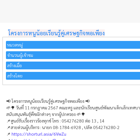
โครงการหนูน้อยเรียนรู้คู่เศรษฐกิจพอเพียง
หมวดหมู่
จำนวนผู้เข้าชม
สร้างเมื่อ
สร้างโดย
📢 โครงการหนูน้อยเรียนรู้คู่เศรษฐกิจพอเพียง 📢
🌱🌳 วันทึ่ 11 กรกฎาคม 2567 คณะครู และนักเรียนศูนย์พัฒนาเด็กเล็กเทศบาล
สนับสนุนพันธุ์พืชผักต่างๆ จากผู้ปกครอง 🌱🌳
📌ศูนย์รับเรื่องราวร้องทุกข์ โทร : 054276280 ต่อ 13 , 14
📌สายด่วนผู้บริหาร : นายก 08-1784-6928 , ปลัด 054276280-2
📌
https://shorturl.asia/6VwZu