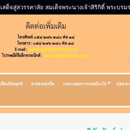
้เสด็จสู่สวรรคาลัย สมเด็จพระนางเจ้าสิริกิติ์ พระ
ติดต่อเพิ่มเติม
โทรศัพท์ ๐๕๔ ๒๗๖ ๒๘๐ ต่อ ๑๔
โทรสาร : ๐๕๔ ๒๗๖ ๒๘๐ ต่อ ๑๘
E-mail :
mueangpan@hotmail.co.th
ไปรษณีย์อิเล็กทรอนิกส์ :
saraban@muangpan.go.th
งเรียนร้องทุกข์
สายตรงทุจริต
รายงานผลการประเมิน ITA
Q&A ถา