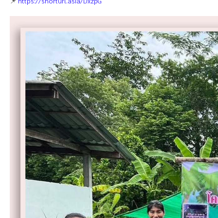
📌
https://shorturl.asia/DxzpG