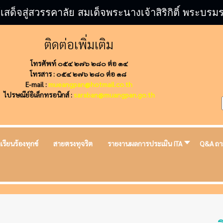
้เสด็จสู่สวรรคาลัย สมเด็จพระนางเจ้าสิริกิติ์ พระ
ติดต่อเพิ่มเติม
โทรศัพท์ ๐๕๔ ๒๗๖ ๒๘๐ ต่อ ๑๔
โทรสาร : ๐๕๔ ๒๗๖ ๒๘๐ ต่อ ๑๘
E-mail :
mueangpan@hotmail.co.th
ไปรษณีย์อิเล็กทรอนิกส์ :
saraban@muangpan.go.th
งเรียนร้องทุกข์
สายตรงทุจริต
รายงานผลการประเมิน ITA
Q&A ถา