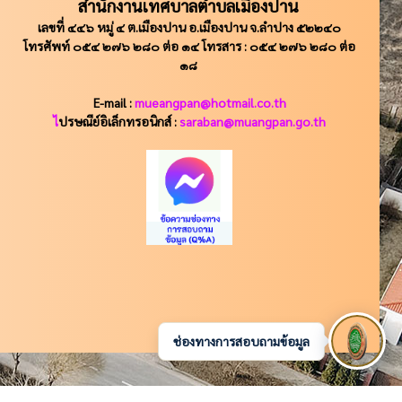
สำนักงานเทศบาลตำบลเมืองปาน
เลขที่ ๔๔๖ หมู่ ๔ ต.เมืองปาน อ.เมืองปาน จ.ลำปาง ๕๒๒๔๐
โทรศัพท์ ๐๕๔ ๒๗๖ ๒๘๐ ต่อ ๑๔ โทรสาร : ๐๕๔ ๒๗๖ ๒๘๐ ต่อ
๑๘
E-mail :
mueangpan@hotmail.co.th
ไ
ปรษณีย์อิเล็กทรอนิกส์ :
saraban@muangpan.go.th
ช่องทางการสอบถามข้อมูล