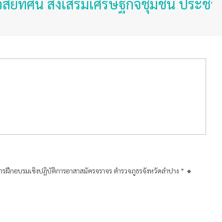
 ส่งเสริมเศรษฐกิจชุมชน ประชาชนมั่นคง
รฝึกอบรมเชิงปฏิบัติการอาสาสมัครจราจร ตำรวจภูธรจังหวัดลำปาง “ 🔸