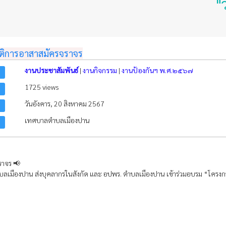
"วิสัยทัศน์
ัติการอาสาสมัครจราจร
งานประชาสัมพันธ์
|
งานกิจกรรม
|
งานป้องกันฯ พ.ศ.๒๕๖๗
1725 views
วันอังคาร, 20 สิงหาคม 2567
เทศบาลตำบลเมืองปาน
ราจร 📢
ลเมืองปาน ส่งบุคลากรในสังกัด และ อปพร. ตำบลเมืองปาน เข้าร่วมอบรม “โครงกา