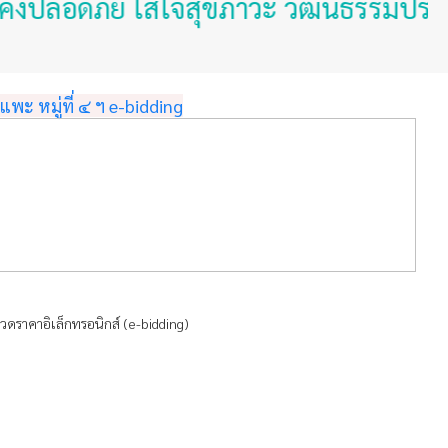
ภัย ใส่ใจสุขภาวะ วัฒนธรรมประเพณีโดดเ
พะ หมู่ที่ ๔ ฯ e-bidding
กวดราคาอิเล็กทรอนิกส์ (e-bidding)