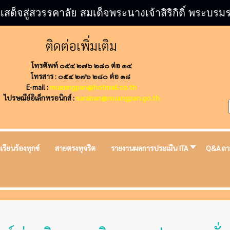
้เสด็จสู่สวรรคาลัย สมเด็จพระนางเจ้าสิริกิติ์ พระ
ติดต่อเพิ่มเติม
โทรศัพท์ ๐๕๔ ๒๗๖ ๒๘๐ ต่อ ๑๔
โทรสาร : ๐๕๔ ๒๗๖ ๒๘๐ ต่อ ๑๘
E-mail :
mueangpan@hotmail.co.th
ไปรษณีย์อิเล็กทรอนิกส์ :
saraban@muangpan.go.th
งเรียนร้องทุกข์
สายตรงทุจริต
รายงานผลการประเมิน ITA
Q&A ถา