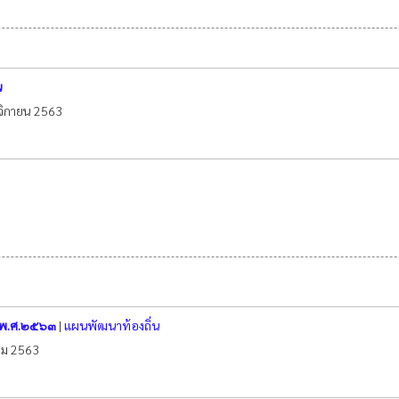
น
ศจิกายน 2563
่ พ.ศ.๒๕๖๓
|
แผนพัฒนาท้องถิ่น
าคม 2563