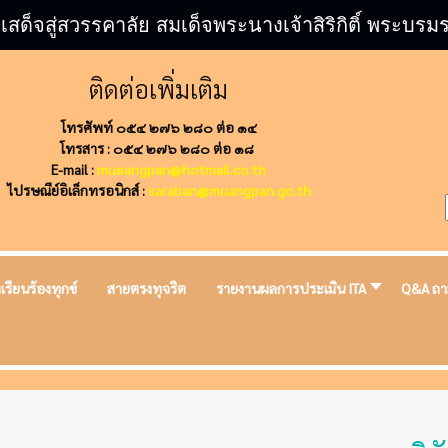
้เสด็จสู่สวรรคาลัย สมเด็จพระนางเจ้าสิริกิติ์ พระ
ติดต่อเพิ่มเติม
โทรศัพท์ ๐๕๔ ๒๗๖ ๒๘๐ ต่อ ๑๔
โทรสาร : ๐๕๔ ๒๗๖ ๒๘๐ ต่อ ๑๘
E-mail :
mueangpan@hotmail.co.th
ไปรษณีย์อิเล็กทรอนิกส์ :
saraban@muangpan.go.th
งเรียนร้องทุกข์
สายตรงทุจริต
รายงานผลการประเมิน ITA
Q&A ถา