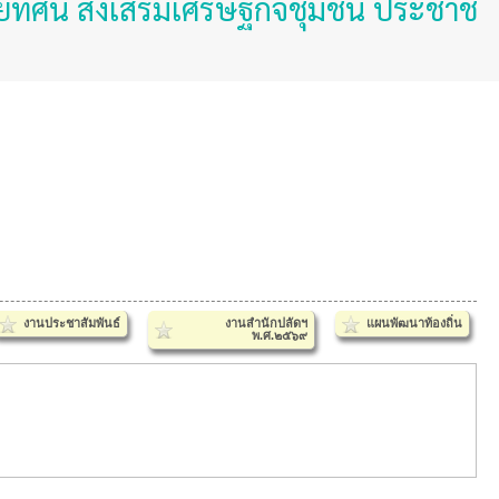
์ ส่งเสริมเศรษฐกิจชุมชน ประชาชนมั่นคง
งานประชาสัมพันธ์
งานสำนักปลัดฯ
แผนพัฒนาท้องถิ่น
พ.ศ.๒๕๖๙