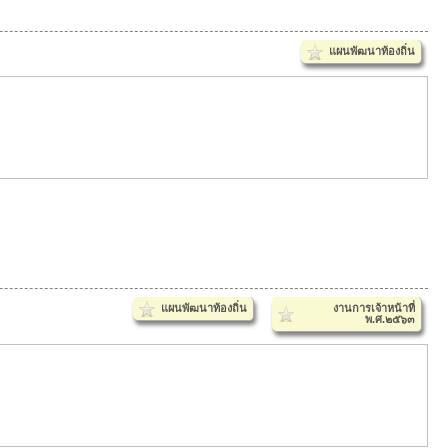
แผนพัฒนาท้องถิ่น
แผนพัฒนาท้องถิ่น
งานการเจ้าหน้าที่
พ.ศ.๒๕๖๓