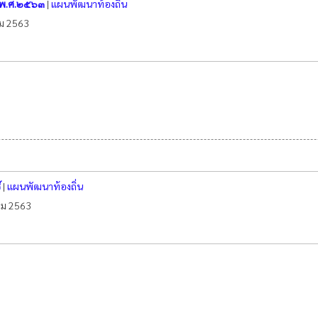
่ พ.ศ.๒๕๖๓
|
แผนพัฒนาท้องถิ่น
คม 2563
์
|
แผนพัฒนาท้องถิ่น
าคม 2563