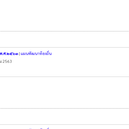
่ พ.ศ.๒๕๖๓
|
แผนพัฒนาท้องถิ่น
คม 2563