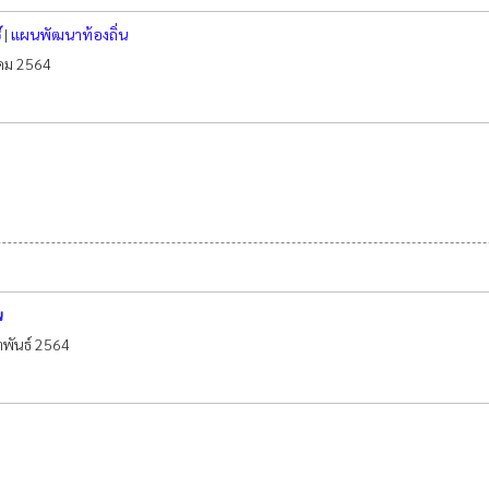
์
|
แผนพัฒนาท้องถิ่น
าคม 2564
น
าพันธ์ 2564